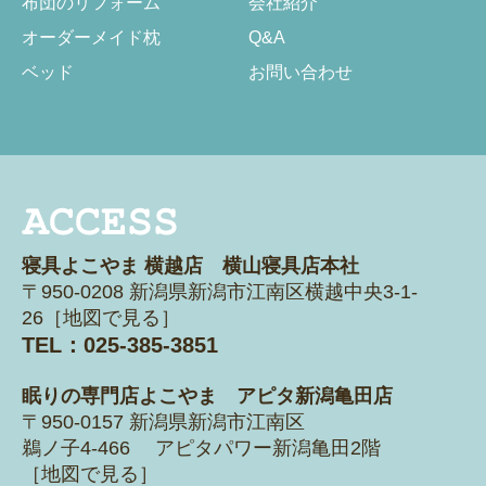
布団のリフォーム
会社紹介
オーダーメイド枕
Q&A
ベッド
お問い合わせ
寝具よこやま 横越店 横山寝具店本社
〒950-0208 新潟県新潟市江南区横越
中央3-1-
26［
地図で見る
］
TEL：025-385-3851
眠りの専門店よこやま アピタ新潟亀田店
〒950-0157 新潟県新潟市江南区
鵜ノ子4-466 アピタパワー新潟亀田2階
［
地図で見る
］