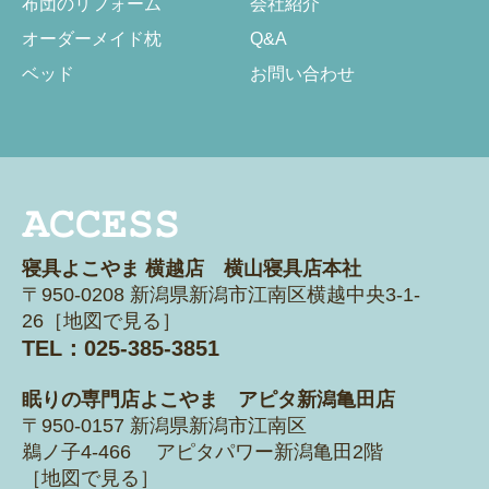
布団のリフォーム
会社紹介
オーダーメイド枕
Q&A
ベッド
お問い合わせ
寝具よこやま 横越店 横山寝具店本社
〒950-0208 新潟県新潟市江南区横越
中央3-1-
26［
地図で見る
］
TEL：025-385-3851
眠りの専門店よこやま アピタ新潟亀田店
〒950-0157 新潟県新潟市江南区
鵜ノ子4-466 アピタパワー新潟亀田2階
［
地図で見る
］