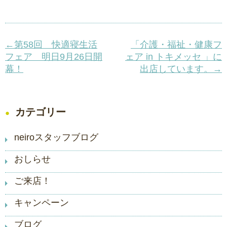
←第58回 快適寝生活
「介護・福祉・健康フ
フェア 明日9月26日開
ェア in トキメッセ 」に
幕！
出店しています。→
カテゴリー
neiroスタッフブログ
おしらせ
ご来店！
キャンペーン
ブログ